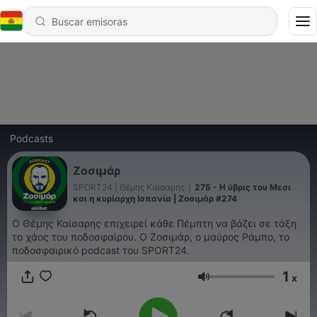
Podcasts
Ζοσιμάρ
SPORT24 | Θέμης Καίσαρης
|
275 - Η ύβρις του Μεσι
και η κυρίαρχη Ισπανία | Ζοσιμάρ #274
Ο Θέμης Καίσαρης επιχειρεί κάθε Πέμπτη να βάζει σε τάξη
το χάος του ποδοσφαίρου. Ο Ζοσιμάρ, ο μαύρος Ράμπο, το
ποδοσφαιρικό podcast του SPORT24.
1
x
Volumen