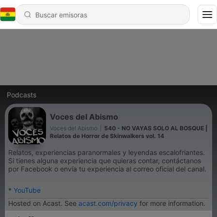
Podcasts
Voces del Abismo
Voces del Abismo
|
540 - NO VAYAS SOLO AL BOSQUE |
Relatos de Horror de Skinwalkers vol. 14
Relatos, experiencias paranormales y leyendas escalofriantes.
Si tienes alguna experiencia que quieras contar, contáctanos
por Facebook o envía tu experiencia al correo oficial del canal.
*
YouTube
Hosted on Acast. See
acast.com/privacy
for more information.