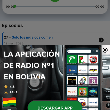
00:00
00:00
Episodios
-
27
Solo los músicos comen
19 mar. 2023
-
26
Componer una chacarera
19 mar. 2023
-
25
Músicos enojados/das
19 mar. 2023
-
24
Arreglos musicales en una banda
19 mar. 2023
-
23
Problema de sonido en Cosquín
19 mar. 2023
DESCARGAR APP