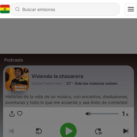
Podcasts
Viviendo la chacarera
Daniel Patanchon
|
27 - Solo los músicos comen
Historias de la vida de un músico, con encantos, desilusiones,
aventuras y todo lo que me acuerde y sea lindo de contarles!
1
x
Volumen