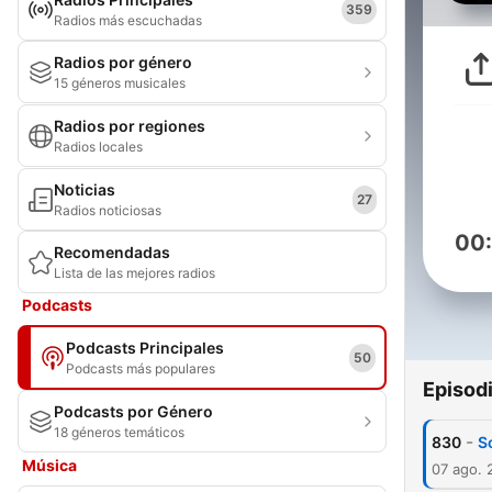
359
Radios más escuchadas
Radios por género
15 géneros musicales
Radios por regiones
Radios locales
Noticias
27
Radios noticiosas
00
Recomendadas
Lista de las mejores radios
Podcasts
Podcasts Principales
50
Podcasts más populares
Episod
Podcasts por Género
18 géneros temáticos
-
830
S
Música
07 ago. 