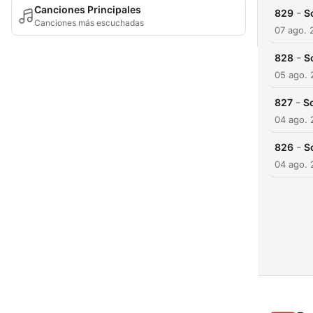
Canciones Principales
-
829
S
Canciones más escuchadas
07 ago. 
-
828
S
05 ago.
-
827
Sc
04 ago.
-
826
S
04 ago.