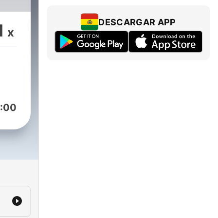
DESCARGAR APP
1
x
:00