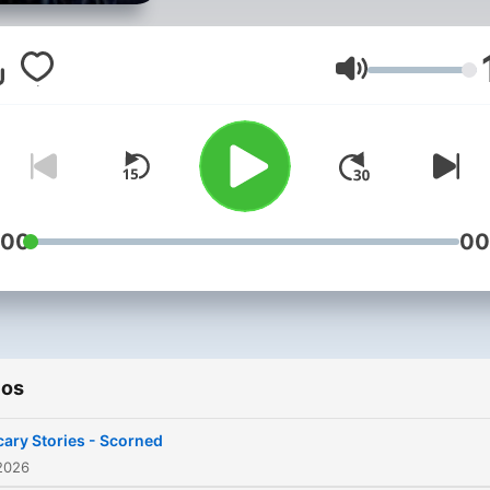
Volumen
:00
00
ios
cary Stories - Scorned
2026