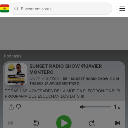
Podcasts
SUNSET RADIO SHOW @JAVIER
MONTERO
JAVIER MONTERO
|
55 - SUNSET RADIO SHOW 112 IN
THE MIX @ JAVIER MONTERO
TODAS LAS NOVEDADES DE LA MÚSICA ELECTRÓNICA !!! EL
PROGRAMA QUE ESCUCHAN LOS DJ´S !!!
1
x
Volumen