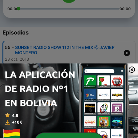
00:00
00:00
Episodios
-
55
SUNSET RADIO SHOW 112 IN THE MIX @ JAVIER
MONTERO
28 oct. 2013
-
54
JAVIER MONTERO @ IBIZA PARTY SUMMER 2013
19 jul. 2013
-
53
Sunset Radio Show 081 Parte 2 Guest DJ Vlada
Asanin
15 abr. 2013
-
52
Sunset Radio Show 080 Parte 1
15 abr. 2013
-
51
Sunset Radio Show 080 Parte 2 Guest DJ Juanjo