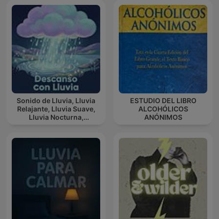
depresyjne (moja
historia) I
Sonido de Lluvia, Lluvia
ESTUDIO DEL LIBRO
Relajante, Lluvia Suave,
ALCOHÓLICOS
Lluvia Nocturna,
ANÓNIMOS
Descanso Con Lluvia