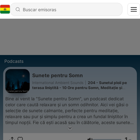
Podcasts
Sunete pentru Somn
International Ambient Sounds
|
204 - Sunetul ploii pe
terasa liniștită - 10 Ore pentru Somn, Meditație și
Relaxare
Bine ai venit la "Sunete pentru Somn", un podcast dedicat
celor care caută relaxare și un somn odihnitor. Aici vei găsi o
selecție de sunete calmante, perfecte pentru meditație,
relaxare sau pur și simplu pentru a crea un fundal liniștitor în
timpul nopții. Fie că ești acasă sau în călătorie, aceste sunete
te vor ajuta să te deconectezi de la stresul zilnic și să îți găsești
echilibrul interior. Lasă-te purtat de melodii blânde și sunete
1