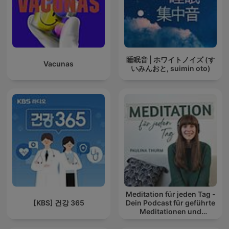
睡眠音 | ホワイトノイズ (す
Vacunas
いみんおと, suimin oto)
Meditation für jeden Tag -
[KBS] 건강 365
Dein Podcast für geführte
Meditationen und
Entspannung