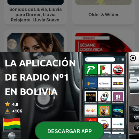
Sonidos de Lluvia, Lluvia
para Dormir, Lluvia
Older & Wilder
Relajante, Lluvia Suave,
Lluvia Para Calmar
Duerme con Lucita -
Documentales relajantes
Bésame CR
para dormir
DESCARGAR APP