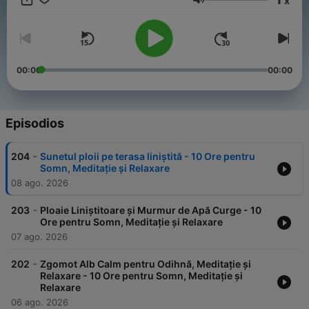
x
naturale care îți vor îmbunătăți calitatea somnului și te vor ajuta
Volumen
să te relaxezi profund.
00:00
00:00
Episodios
-
204
Sunetul ploii pe terasa liniștită - 10 Ore pentru
Somn, Meditație și Relaxare
08 ago. 2026
-
203
Ploaie Liniștitoare și Murmur de Apă Curge - 10
Ore pentru Somn, Meditație și Relaxare
07 ago. 2026
-
202
Zgomot Alb Calm pentru Odihnă, Meditație și
Relaxare - 10 Ore pentru Somn, Meditație și
Relaxare
06 ago. 2026