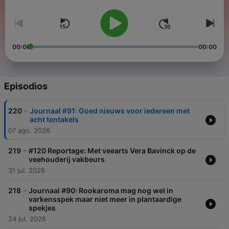
Molenwijk gaat in gesprek met experts over de transitie naar
een meer plantaardige samenleving.
00:00
00:00
Episodios
-
220
Journaal #91: Goed nieuws voor iedereen met
acht tentakels
07 ago. 2026
-
219
#120 Reportage: Met veearts Vera Bavinck op de
veehouderij vakbeurs
31 jul. 2026
-
218
Journaal #90: Rookaroma mag nog wel in
varkensspek maar niet meer in plantaardige
spekjes
24 jul. 2026