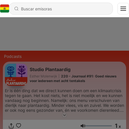
Podcasts
Studio Plantaardig
Esther Molenwijk
|
220 - Journaal #91: Goed nieuws
voor iedereen met acht tentakels
Er is één ding dat we direct kunnen doen om een klimaatcrisis
tegen te gaan. Het kost niets, het is niet moeilijk en we kunnen
vandaag nog beginnen. Namelijk: ons menu verschuiven van
dierlijk naar plantaardig. Minder vlees, vis en zuivel. We worden
er ook nog eens gezonder van, én we voorkomen dierenleed.
Dat deze transitie nodig is, staat inmiddels als een paal boven
water. Maar hoe gaan we 'm maken? En welke verrassingen
1
heeft het menu van morgen voor ons in petto? Esther
x
Volumen