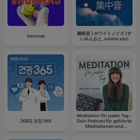
睡眠音 | ホワイトノイズ (す
Vacunas
いみんおと, suimin oto)
Meditation für jeden Tag -
[KBS] 건강 365
Dein Podcast für geführte
Meditationen und
Entspannung