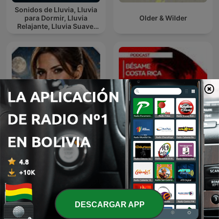
Sonidos de Lluvia, Lluvia
para Dormir, Lluvia
Older & Wilder
Relajante, Lluvia Suave,
Lluvia Para Calmar
Duerme con Lucita -
Documentales relajantes
Bésame CR
para dormir
DESCARGAR APP