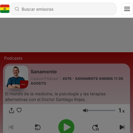
Podcasts
Sanamente
Caracol Pódcast
|
4076 - SANAMENTE ANEMIA 11 DE
AGOSTO
El mundo de la medicina, la psicología y las terapias
alternativas con el Doctor Santiago Rojas.
1
x
Volumen