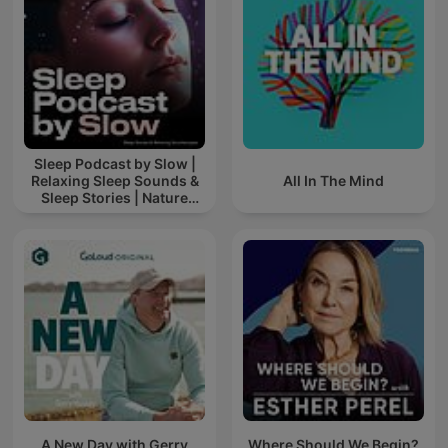
Sleep Podcast by Slow |
Relaxing Sleep Sounds &
All In The Mind
Sleep Stories | Nature
Sound For Sleep | ASMR
A New Day with Gerry
Where Should We Begin?