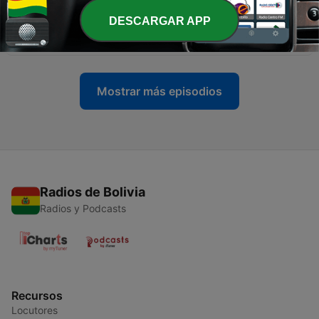
DESCARGAR APP
-
5089
Richard Vaughan Live 03/08/2026
03 ago. 2026
Mostrar más episodios
Radios de Bolivia
Radios y Podcasts
Recursos
Locutores