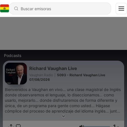
Podcasts
Richard Vaughan Live
Vaughan Radio
|
5093 - Richard Vaughan Live
07/08/2026
Bienvenidos a Vaughan en vivo... una clase magistral de Inglés
donde observaremos el lenguaje, lo diseccionamos… como
usarlo, mejorarlo... donde disfrutaremos de forma diferente y
única, de un programa para gente como usted... Hágase
cómplice del proceso de aprendizaje del idioma inglés… junto
a… Richard Vaughan… en vivo. Quédese con nosotros para
más gramática, más vocabulario, más fonética… para mucho
1