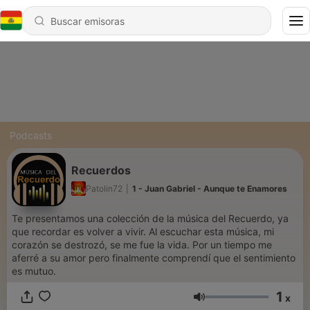
Podcasts
Recuerdos
Patolin72
|
1 - Juan Gabriel - Aunque te Enamores
Te presentamos una colección de la música del Recuerdo, ya
que recordar es volver a vivir. Al escuchar esta música, mi
corazón se destrozó, se me fue la vida. Por un tiempo me
aferré a su amor pero finalmente comprendí que el sentimiento
es mutuo.
1
x
Volumen