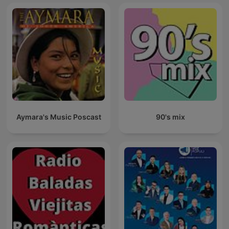
Aymara's Music Poscast
90's mix