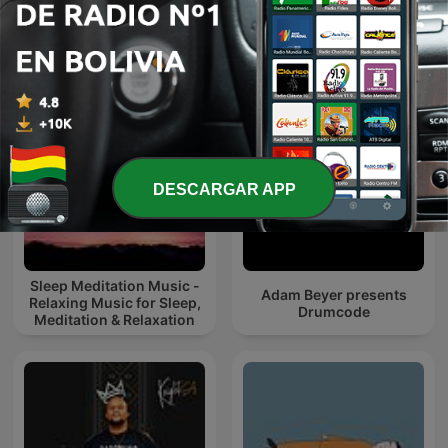
Afterwork Techno
இசைத் தென்றல்
Sessions – Techno
Podcast, Raw & Hypnotic
Techno Mixes
DESCARGAR APP
Sleep Meditation Music -
Adam Beyer presents
Relaxing Music for Sleep,
Drumcode
Meditation & Relaxation