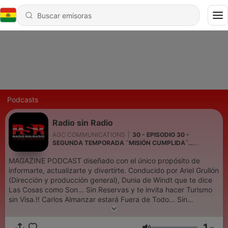
Podcasts
Radio sin Radio
AGC COMMUNICATIONS
|
30 - EPISODIO 30 -
SEGUNDA TEMPORADA ¨MISIÓN CUMPLIDA¨...
GRACIAS MUNDIALES!
MAGAZINE PODCAST diseñado con el único propósito de
informarte, actualizarte y divertirte. Conducido por Ariel Grullón
(Dirección y producción general), Dunia de Windt que te dice
Las Cosas como Son... Sin Reservas y te invita hacer Turismo
sin Visa.!! Carlos Almanzar estará Fuera de Todo... Sin
Desperdicios!! Te invita al Cine sin Taquilla y te llevará al
misterioso mundo de Lo Insólito sin Miedo. Carlos Rizik te da la
1