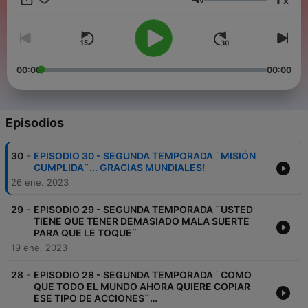
x
Ñapa sin Pedirla. Además, Datos Insólitos, Cine sin Taquilla a
Volumen
Blanco y Negro, No hay que VER para CREER con Claire y
mucho más!
00:00
00:00
Episodios
-
30
EPISODIO 30 - SEGUNDA TEMPORADA ¨MISIÓN
CUMPLIDA¨... GRACIAS MUNDIALES!
26 ene. 2023
-
29
EPISODIO 29 - SEGUNDA TEMPORADA ¨USTED
TIENE QUE TENER DEMASIADO MALA SUERTE
PARA QUE LE TOQUE¨
19 ene. 2023
-
28
EPISODIO 28 - SEGUNDA TEMPORADA ¨COMO
QUE TODO EL MUNDO AHORA QUIERE COPIAR
ESE TIPO DE ACCIONES¨…