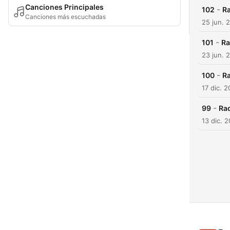
Canciones Principales
-
102
Ra
Canciones más escuchadas
25 jun. 
-
101
Ra
23 jun. 
-
100
Ra
17 dic. 2
-
99
Rad
13 dic. 