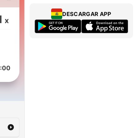
o de
por
DESCARGAR APP
1
x
:00