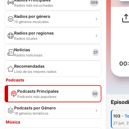
359
Radios más escuchadas
Radios por género
15 géneros musicales
Radios por regiones
Radios locales
Noticias
27
Radios noticiosas
00
Recomendadas
Lista de las mejores radios
Podcasts
Podcasts Principales
50
Podcasts más populares
Episod
Podcasts por Género
18 géneros temáticos
-
103
To
Música
27 jun. 