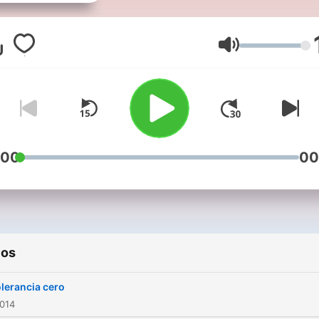
en Ecuador. Es un proyect
Cicloaxion y es conducido 
Nohelia Pasapera, Octavio
Volumen
Zegarra y Nilton López.
:00
00
ios
lerancia cero
2014