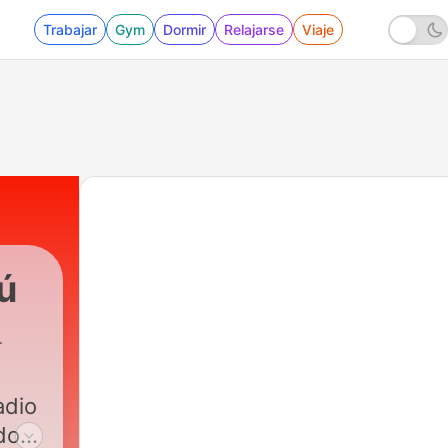
Trabajar
Gym
Dormir
Relajarse
Viaje
ú
adio
do