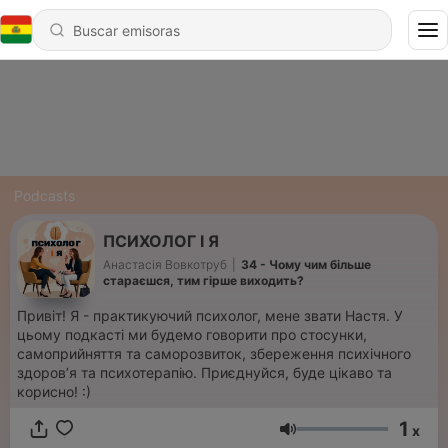
Podcasts
ПСИХОЛОГ І Я
Анастасія Вовкотруб
|
34 - Чому чим більше
стараєшся, тим гірше виходить?
Привіт! Я - практикуючий психолог, мене звати Настя. У
цьому подкасті ми будемо говорити про стосунки,
самоприйняття та саморозвиток, збереження психічного
здоровʼя та психотерапію. Приєднуйся, буде цікаво та
корисно! :)
1
x
Volumen