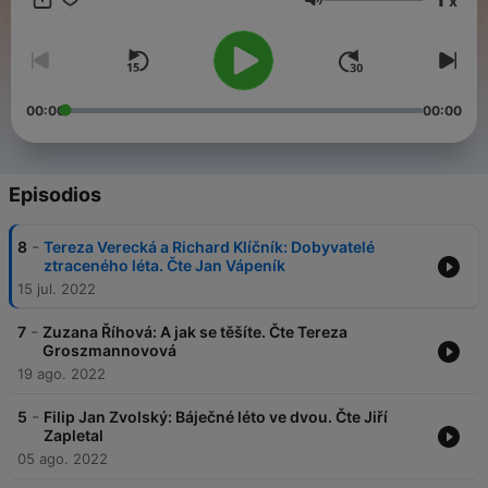
x
Volumen
Všechny díly podcastu Povídky Báječného léta můžete
pohodlně poslouchat v mobilní aplikaci mujRozhlas pro
Android
a
iOS
nebo na webu
mujRozhlas.cz
.
00:00
00:00
Episodios
-
8
Tereza Verecká a Richard Klíčník: Dobyvatelé
ztraceného léta. Čte Jan Vápeník
15 jul. 2022
-
7
Zuzana Říhová: A jak se těšíte. Čte Tereza
Groszmannovová
19 ago. 2022
-
5
Filip Jan Zvolský: Báječné léto ve dvou. Čte Jiří
Zapletal
05 ago. 2022