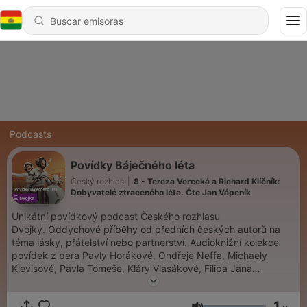
Podcasts
Povídky Báječného léta
Český rozhlas
|
8 - Tereza Verecká a Richard Klíčník:
Dobyvatelé ztraceného léta. Čte Jan Vápeník
Unikátní povídkový podcast Českého rozhlasu
Dvojky. Oddychové příběhy od předních českých autorů na
téma lásky, přátelství nebo partnerství. Audioknižní kolekce
povídek z pera Pavly Horákové, Ondřeje Neffa, Michaely
Klevisové, Pavla Tomeše, Kláry Vlasákové, Filipa Jana
Zvolského, Terezy Verecké a Richarda Klíčníka. V interpretaci
Hanuše Bora, Jana Vápeníka a dalších.
1