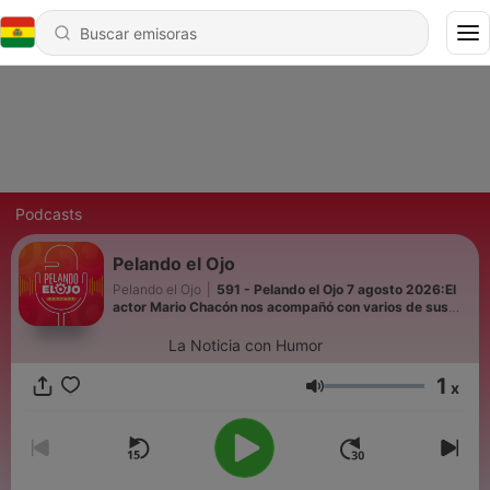
Podcasts
Pelando el Ojo
Pelando el Ojo
|
591 - Pelando el Ojo 7 agosto 2026:El
actor Mario Chacón nos acompañó con varios de sus
personajes
La Noticia con Humor
1
x
Volumen