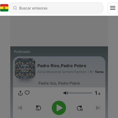
Podcasts
Padre Rico,Padre Pobre
Alicia Monserrat Serrano Ramirez
|
1 - Tarea
Padre rico, Padre Pobre
1
x
Volumen