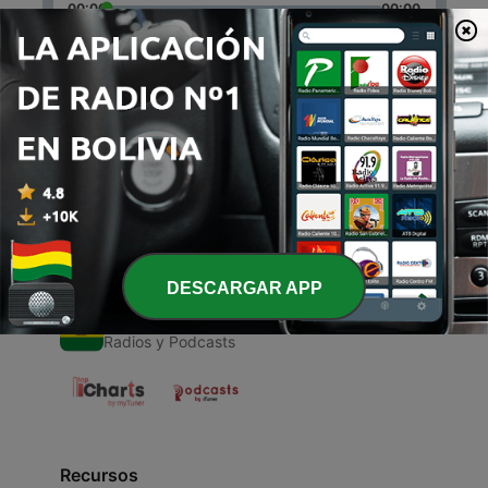
00:00
00:00
Episodios
-
1
Tarea
16 jun. 2021
DESCARGAR APP
Radios de Bolivia
Radios y Podcasts
Recursos