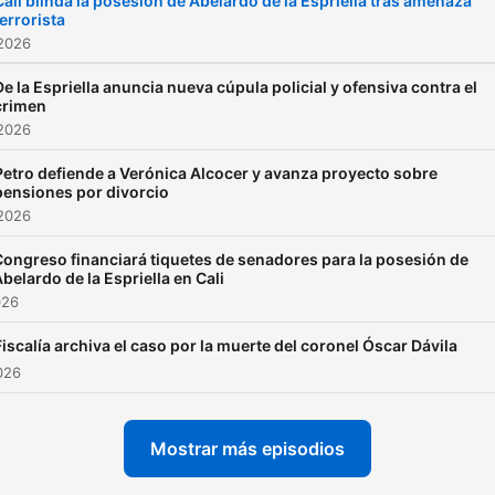
Cali blinda la posesión de Abelardo de la Espriella tras amenaza
terrorista
 2026
De la Espriella anuncia nueva cúpula policial y ofensiva contra el
crimen
 2026
Petro defiende a Verónica Alcocer y avanza proyecto sobre
pensiones por divorcio
 2026
Congreso financiará tiquetes de senadores para la posesión de
belardo de la Espriella en Cali
026
Fiscalía archiva el caso por la muerte del coronel Óscar Dávila
2026
Mostrar más episodios