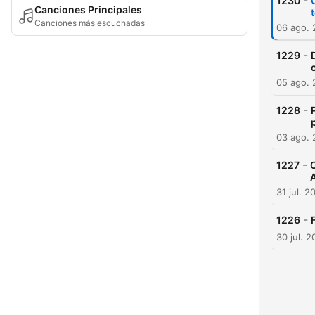
-
1230
Canciones Principales
Canciones más escuchadas
06 ago.
-
1229
05 ago.
-
1228
03 ago.
-
1227
A
31 jul. 2
-
1226
30 jul. 