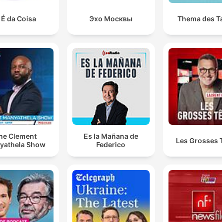
 É da Coisa
Эхо Москвы
Thema des T
he Clement
Es la Mañana de
Les Grosses 
yathela Show
Federico