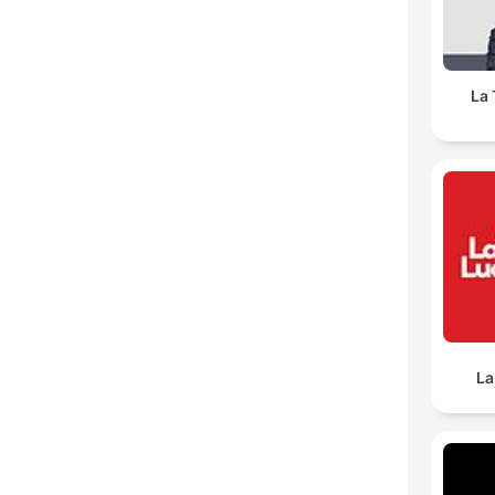
La 
La