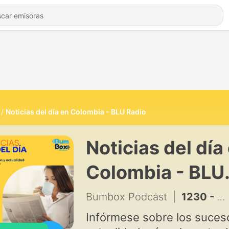
Noticias del día en Colombia - BLU Radio
Noticias del día
Colombia - BLU
Radio
Bumbox Podcast
|
1230 - Cali blinda la posesión de Abelardo de la Espriella tras amenaza terrorista
Infórmese sobre los suces