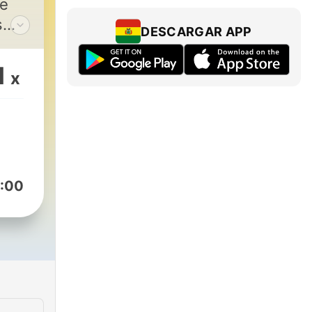
de
s
DESCARGAR APP
1
x
:00