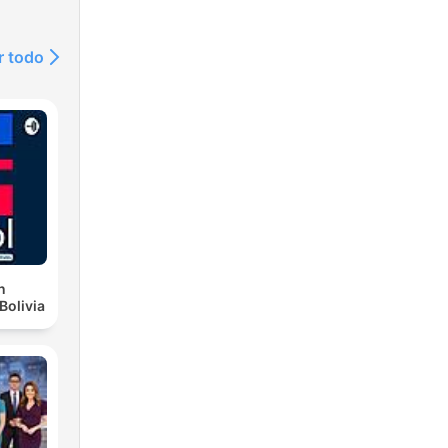
r todo
n
Bolivia