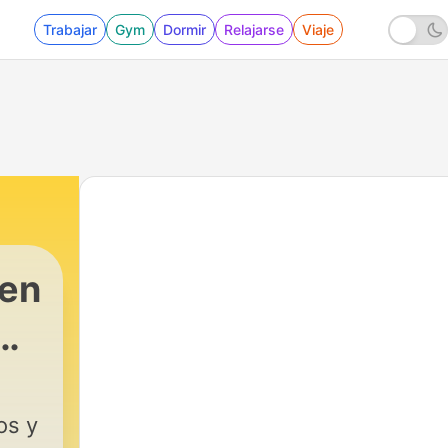
Trabajar
Gym
Dormir
Relajarse
Viaje
 en
os y