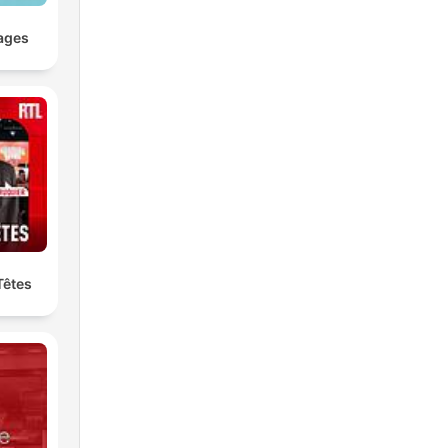
ages
Têtes