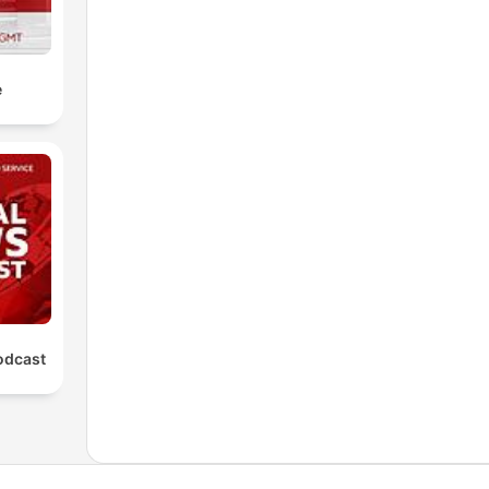
e
odcast