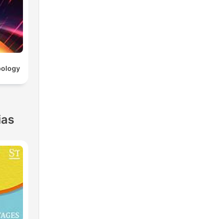
pology
ias