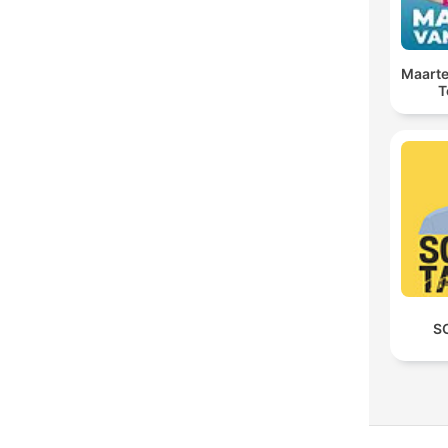
Maarte
T
S