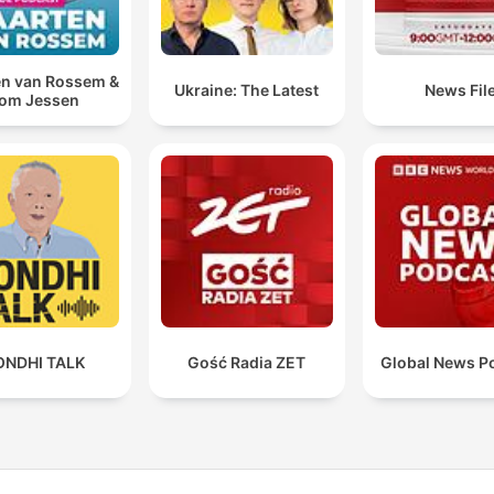
n van Rossem &
Ukraine: The Latest
News Fil
om Jessen
ONDHI TALK
Gość Radia ZET
Global News P