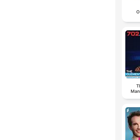
O
T
Man