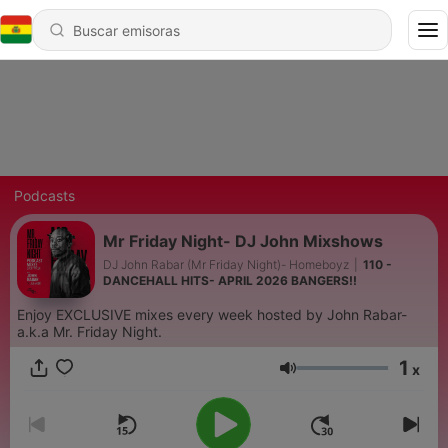
Podcasts
Mr Friday Night- DJ John Mixshows
DJ John Rabar (Mr Friday Night)- Homeboyz
|
110 -
DANCEHALL HITS- APRIL 2026 BANGERS!!
Enjoy EXCLUSIVE mixes every week hosted by John Rabar-
a.k.a Mr. Friday Night.
1
x
Volumen