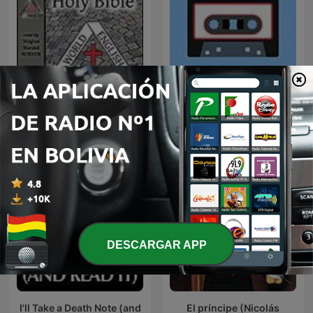
Bible - World English Bible
Anthropotamus -
(Complete)
Anthropology Podcast
DESCARGAR APP
I'll Take a Death Note (and
El príncipe (Nicolás