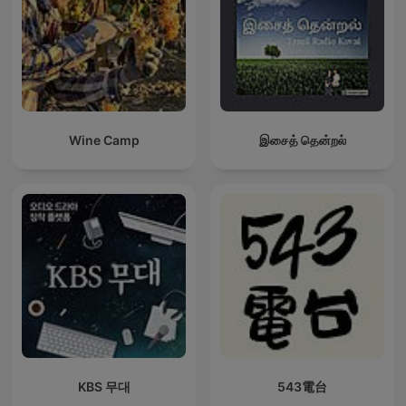
Wine Camp
இசைத் தென்றல்
KBS 무대
543電台