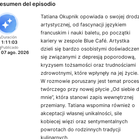
słuchaczy i dla mnie. A po 
esumen del episodio
tym hej przygodo!”
Tatiana Okupnik opowiada o swojej drod
artystycznej, od fascynacji językiem
francuskim i nauki baletu, po początki
Duración
kariery w zespole Blue Café. Artystka
1:11:03
Publicado
dzieli się bardzo osobistymi doświadcze
07 ago. 2026
się związanymi z depresją poporodową,
kryzysem tożsamości oraz trudnościami
zdrowotnymi, które wpłynęły na jej życie.
W rozmowie poruszany jest temat proce
twórczego przy nowej płycie „Od siebie 
mnie”, która stanowi zapis wewnętrznej
przemiany. Tatiana wspomina również o
akceptacji własnej unikalności, sile
kobiecej więzi oraz sentymentalnych
powrotach do rodzinnych tradycji
kulinarnych.