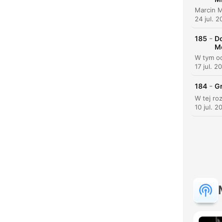
24 jul. 
-
185
Do
Me
17 jul. 2
-
184
Gr
10 jul. 2