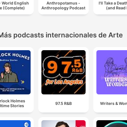
 - World English
Anthropotamus -
I'll Take a Dea
le (Complete)
Anthropology Podcast
(and Read I
Más podcasts internacionales de Arte
rlock Holmes
97.5 R&B
Writers & Wo
time Stories