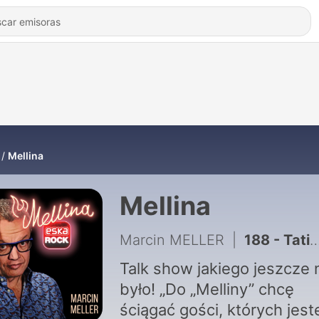
Mellina
Mellina
Marcin MELLER
|
188 - Tatiana Okupnik: trzy lata szukałam pomocy. MELLINA – Meller
Talk show jakiego jeszcze 
było! „Do „Melliny” chcę
ściągać gości, których jes