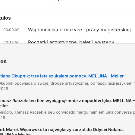
tulos
Wspomnienia o muzyce i pracy magisterskiej
00:00:00
Początki artystyczne: balet i występy
00:13:50
Trudne doświadczenia poporodowe i walka o
00:33:22
tożsamość
ios
Powrót do muzyki i proces tworzenia nowej pł
00:43:25
tiana Okupnik: trzy lata szukałam pomocy. MELLINA – Meller
az clic en un capítulo para ir directamente a ese momento
2026
acados
masz Raczek: ten film wyciągnął mnie z napadów lęku. MELLINA –
ller
Ja lubię się uczyć, zawsze lubiłam się uczyć i w
momencie, kiedy weszłam na ścieżkę artystyczną i
026
zaczęła się ta kariera rozkręcać, musiałam przerwać,
zakończyłam po prostu na licencjacie studia i bardzo
of. Marek Węcowski: to największy zarzut do Odysei Nolana.
LLINA – Meller