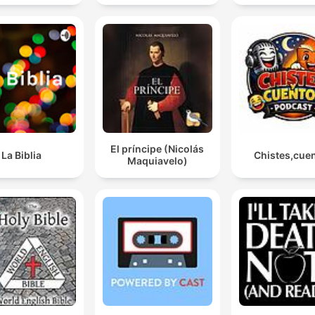
El príncipe (Nicolás
La Biblia
Chistes,cue
Maquiavelo)