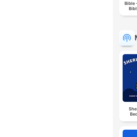
Bible
Bib
She
Bed