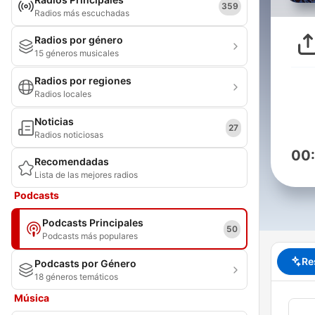
359
Radios más escuchadas
Radios por género
15 géneros musicales
Radios por regiones
Radios locales
Noticias
27
Radios noticiosas
00
Recomendadas
Lista de las mejores radios
Podcasts
Podcasts Principales
50
Podcasts más populares
Re
Podcasts por Género
18 géneros temáticos
Música