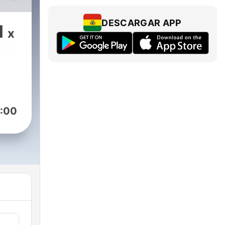
osić
DESCARGAR APP
1
x
ie
,
:00
Eski
Tak