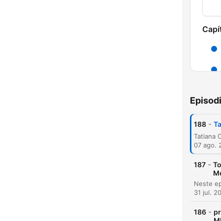
Capí
Episod
-
188
Ta
H
07 ago. 
Dest
-
187
To
Me
31 jul. 2
-
186
pr
ME