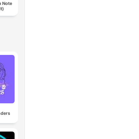
th Note
t)
nders