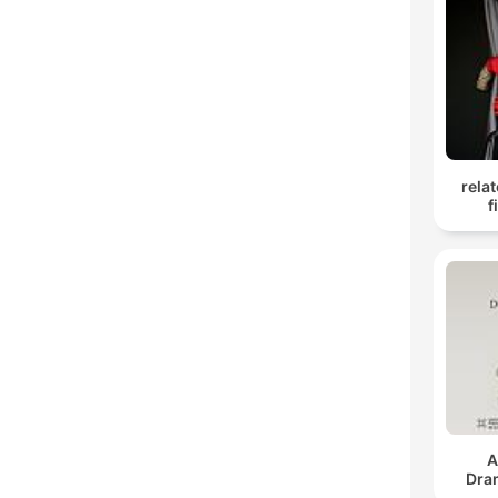
rela
f
A
Dra