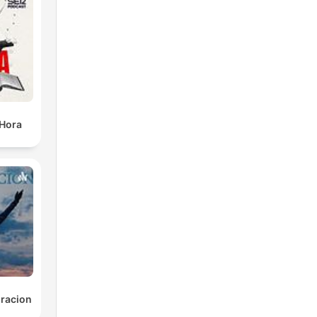
e
ą,
 Hora
y,
,
racion