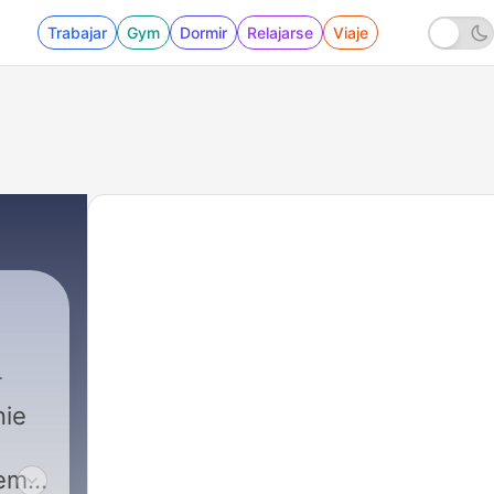
Trabajar
Gym
Dormir
Relajarse
Viaje
nie
tem