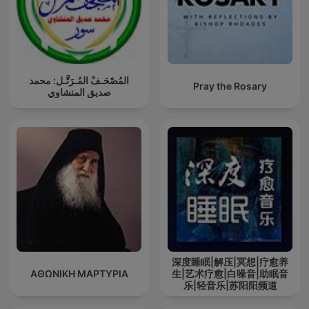
المُصْحَـفْ المُـرَتَّـل: محمد
Pray the Rosary
صديق المنشاوي
深度睡眠|解压|冥想|疗愈养
ΑΘΩΝΙΚΗ ΜΑΡΤΥΡΙΑ
生|艺术疗愈|白噪音|助眠音
乐|轻音乐|苏阳阳频道