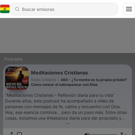
Podcasts
Meditaciones Cristianas
Radio Solidaria
|
484 - ¿Tu mente es tu propia prisión?
Cómo vencer el sobrepensar con Dios
“Meditaciones Cristianas – Reflexión diaria para tu vida”
Durante años, este podcast ha acompañado a miles de
personas con mensajes de fe, calma y encuentro con Dios.
Hoy, esa esencia continúa… pero da un paso más. Entre otras
cosas, incluimos una #Alabanza diaria para dar propósito y
compartir con esa persona tan especial. Las nuevas
Meditaciones Cristianas nacen de las reflexiones diarias de
1