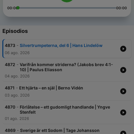
00:00
00:00
Episodios
-
4873
Silvertrumpeterna, del 6 | Hans Lindelöw
06 ago. 2026
-
4872
Varifrån kommer striderna? (Jakobs brev 4:1-
10) | Paulus Eliasson
04 ago. 2026
-
4871
Ett hjärta – en själ | Berno Vidén
03 ago. 2026
-
4870
Förlåtelse – ett gudomligt handlande | Yngve
Stenfelt
01 ago. 2026
-
4869
Sverige är ett Sodom | Tage Johansson