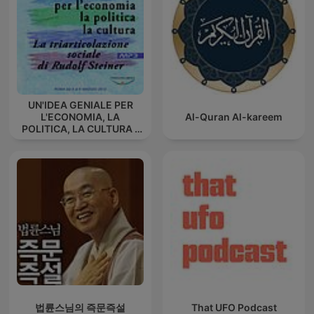
UN'IDEA GENIALE PER
L'ECONOMIA, LA
Al-Quran Al-kareem
POLITICA, LA CULTURA -
La triarticolazione sociale
di Rudolf Steiner
법륜스님의 즉문즉설
That UFO Podcast