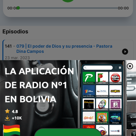
00:00
00:00
Episodios
-
141
079 | El poder de Dios y su presencia - Pastora
Dina Campos
23 mar. 2023
-
140
078 | No es en tus fuerzas - Pastor Isaac Delgado
22 mar. 2023
-
139
077 | El gesto de amor mas grande - Velia
Acevedo
09 mar. 2023
-
138
076 | Dios de maravillas - Pastora Dina Campos
01 mar. 2023
-
137
075 | Aun sin camino - Francisco Serrano