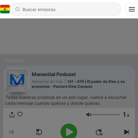
Podcasts
Manantial Podcast
Manantial de Vida
|
141 - 079 | El poder de Dios y su
presencia - Pastora Dina Campos
Todas nuestras predicas en un solo lugar, vuelve a escuchar
cada mensaje cuando quieras y donde quieras.
1
x
Volumen