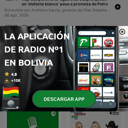
en ‘elefante blanco’ pese a promesa de Petro
Entrevista con Andreina García, gerente del Plan Departamental de Agua de La Guajira, sobre el estado crítico de la infraestructura hídrica en el departamento. La conversación aborda la problemática de la represa del río Ranchería, descrita como un proyecto inconcluso que ha sido señalado por la Contraloría como un elefante blanco debido a la falta de su segunda etapa para acueductos regionales. La gerente denuncia la realización de actos mediáticos de inauguración por parte de la Agencia de Desarrollo Rural (ADR) sobre obras que no están terminadas ni cuentan con inversión del gobierno nacional actual. Asimismo, se detallan los esfuerzos del gobierno departamental mediante el uso de regalías para ejecutar plantas desalinizadoras y proyectos de acueductos en corregimientos, buscando cumplir con las sentencias de la Corte Constitucional.
06 ago. 2026
-
42043
‘Ojo de Tigre’ la marca de mezcal que llega a
Colombia liderada por el actor, Luis Gerardo
Méndez
El actor y empresario Luis Gerardo Méndez comparte la historia detrás de Ojo de Tigre, su marca de mezcal cofundada hace siete años. La conversación explora el origen del proyecto, nacido tras una propuesta de un empresario estadounidense que buscaba utilizar la imagen del actor para un producto sin autenticidad mexicana. El episodio detalla la visión de la marca como una puerta de entrada al mundo del mezcal, destacando su suavidad y accesibilidad tanto para conocedores como para principiantes. Además, se profundiza en las diferencias técnicas entre el tequila y el mezcal, explicando la diversidad de agaves utilizados en este último. El invitado también presenta el lanzamiento del nuevo mezcal reposado y ofrece recomendaciones sobre cómo degustar la bebida, sugiriendo evitar los shots y optar por pequeños sorbos acompañados de naranja o en coctelería refrescante como el mezcal mule.
06 ago. 2026
Mostrar más episodios
Ver todo
Más podcasts de Noticias
DESCARGAR APP