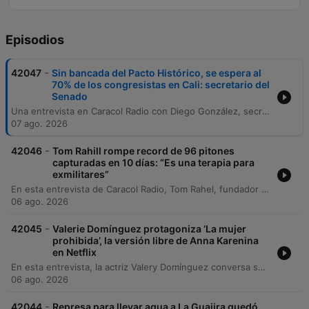
Episodios
-
42047
Sin bancada del Pacto Histórico, se espera al
70% de los congresistas en Cali: secretario del
Senado
Una entrevista en Caracol Radio con Diego González, secretario del Senado, desde Cali, donde se detallan los preparativos para la sesión plenaria del Congreso de la República en la Universidad Santiago de Cali. El encuentro tiene como objetivo la toma de juramento del presidente electo Abelardo Las Preyas bajo el marco del artículo 192 constitucional. La conversación aborda aspectos logísticos, la seguridad y la previsión de asistencia parlamentaria, destacando la ausencia de la bancada del Pacto Histórico. Asimismo, se menciona la postura de la oposición en Barranquilla y las dinámicas protocolarias de las delegaciones internacionales.
07 ago. 2026
-
42046
Tom Rahill rompe record de 96 pitones
capturadas en 10 días: “Es una terapia para
exmilitares”
En esta entrevista de Caracol Radio, Tom Rahel, fundador de Swam Apes, comparte su experiencia capturando pitones en los Everglades de Florida. La organización, compuesta por veteranos de guerra, utiliza la adrenalina y el desafío de enfrentar serpientes de gran tamaño como una herramienta para ayudar a militares a superar traumas y encontrar un nuevo propósito tras su servicio.
06 ago. 2026
-
42045
Valerie Domínguez protagoniza ‘La mujer
prohibida’, la versión libre de Anna Karenina
en Netflix
En esta entrevista, la actriz Valery Domínguez conversa sobre su nuevo papel protagónico en la producción de Caracol para Netflix, titulada La mujer prohibida. La trama, inspirada en una versión libre de Ana Karenina de Tolstoi, presenta a la doctora Karen, una mujer que desafía las normas sociales y se involucra en un romance prohibido con el esposo de una candidata presidencial.
06 ago. 2026
-
42044
Represa para llevar agua a La Guajira quedó