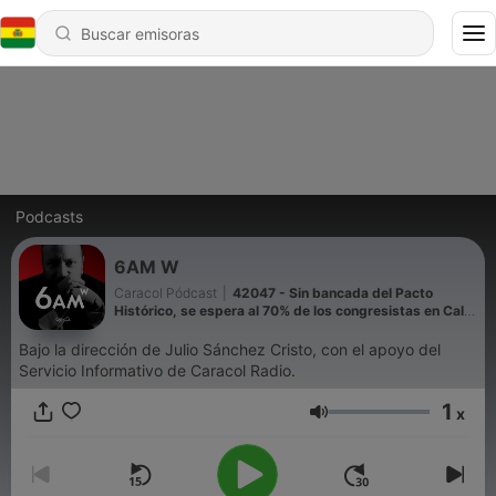
Podcasts
6AM W
Caracol Pódcast
|
42047 - Sin bancada del Pacto
Histórico, se espera al 70% de los congresistas en Cali:
secretario del Senado
Bajo la dirección de Julio Sánchez Cristo, con el apoyo del
Servicio Informativo de Caracol Radio.
1
x
Volumen