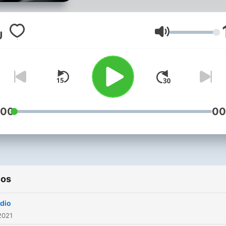
hechos históricos, políticos
comerciales entre muchos,
pero sobre todo, ha sido la
Volumen
compañía de los peruanos.
:00
00
ios
adio
2021