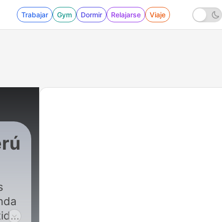
Trabajar
Gym
Dormir
Relajarse
Viaje
erú
s
unda
tido