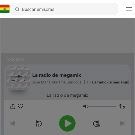
Podcasts
La radio de megamix
Jose Maria Atarama Sandoval
|
1 - La radio de megamix
La radio de megamix
1
x
Volumen