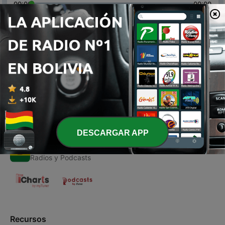
00:00
00:00
Episodios
-
1
La radio de megamix
31 oct. 2020
DESCARGAR APP
Radios de Bolivia
Radios y Podcasts
Recursos