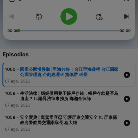
Volumen
[內政部空中服務處] 主持人：樂樂
邀請內政部各領域專家，為您解惑生活中可能遇到的各種問題
每週二
[防騙金鐘罩] 主持人：欣伶
00:00
00:00
邀請刑事警察局警員分享最新詐騙案例，教您識破詐騙，守護安全
每週三
[安全寶典] 主持人：Amy
Episodios
邀請現職警員分享最專業的資訊、真實的案例，讓您為自己與親友
的安全把關
-
1060
國家公園慢慢聽 |里海共好：台江里海遊程 台江國家
每週五
公園管理處 企劃經理科 施佩君 科長
[消費乎你知] 主持人：Jacky
07 ago. 2026
邀請消基會專家學者分享各種消費者權益知識，讓您聰明消費不吃
虧
-
1059
生活法律 | 媽媽借用兒子帳戶存錢，帳戶存款是否為
遺產？ ft.陽昇法律事務所 鄧湘全律師
---
07 ago. 2026
此外也會不定時推出各領域特別節目！
訂閱追蹤，不要錯過
-
1058
安全寶典 | 毒駕零容忍 守護屏東交通安全 ft. 屏東縣
政府警察局交通隊隊長 程大維
07 ago. 2026