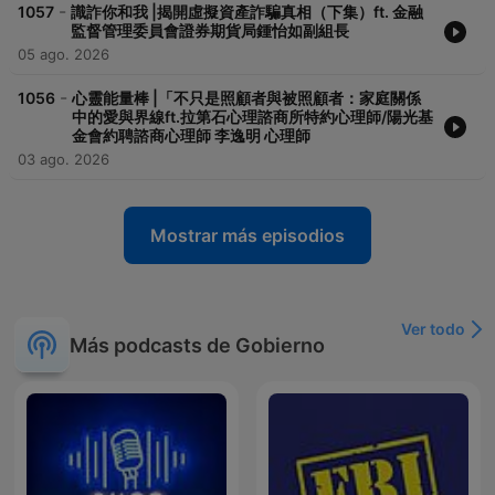
-
1057
識詐你和我 |揭開虛擬資產詐騙真相（下集）ft. 金融
Powered by
Firstory Hosting
監督管理委員會證券期貨局鍾怡如副組長
05 ago. 2026
-
1056
心靈能量棒 |「不只是照顧者與被照顧者：家庭關係
中的愛與界線ft.拉第石心理諮商所特約心理師/陽光基
金會約聘諮商心理師 李逸明 心理師
03 ago. 2026
Mostrar más episodios
Ver todo
Más podcasts de Gobierno