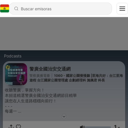
Podcasts
警廣全國治安交通網
警察廣播電臺
|
1060 - 國家公園慢慢聽 |里海共好：台江里海
遊程 台江國家公園管理處 企劃經理科 施佩君 科長
收聽警廣，掌握方向！
本頻道精選警廣全國治安交通網節目精華
讓您在人生道路穩穩向前行！
- - -
每週一
[心靈能量棒] 主持人：士玶
邀請心理學專家醫師等來賓，為您解憂排悶
1
x