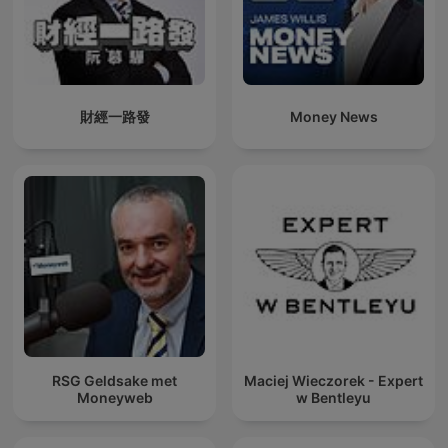
財經一路發
Money News
RSG Geldsake met
Maciej Wieczorek - Expert
Moneyweb
w Bentleyu