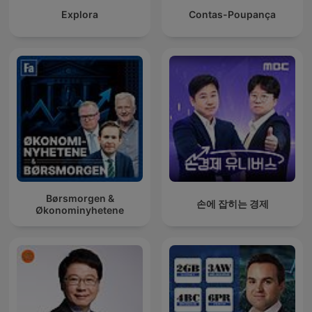
Explora
Contas-Poupança
Børsmorgen &
손에 잡히는 경제
Økonominyhetene