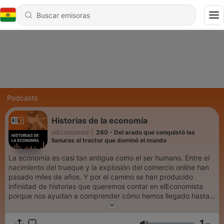
Podcasts
Historias de la economía
elEconomista
|
260 - Del arado que conquistó las
llanuras al tractor que dominó el mundo
La economía es casi tan antigua como el ser humano. Entre el
nacimiento del trueque y la explosión del comercio online han
pasado miles de años. Y por el camino se han producido
infinidad de historias que queremos contar en elEconomista
porque nos ayudan a comprender cómo hemos llegado hasta
aquí.
1