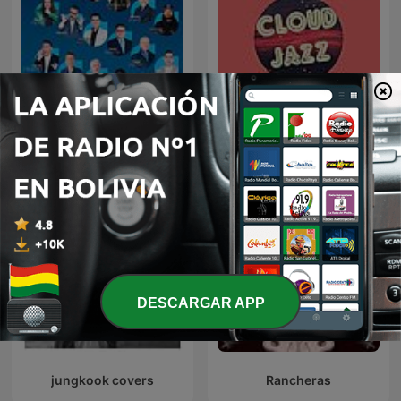
Humor Voz Populi BLU
Cloud Jazz Smooth Jazz
DESCARGAR APP
jungkook covers
Rancheras