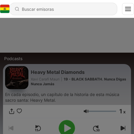
Podcasts
Heavy Metal Diamonds
Xavi Carafí Mauri
|
19 - BLACK SABBATH. Nunca Digas
Nunca Jamás
En cada episodio, un capítulo de la historia de esta música
sacro santa: Heavy Metal.
1
x
Volumen