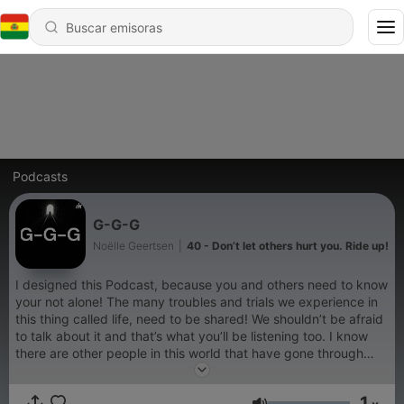
Podcasts
G-G-G
Noëlle Geertsen
|
40 - Don’t let others hurt you. Ride up!
I designed this Podcast, because you and others need to know
your not alone! The many troubles and trials we experience in
this thing called life, need to be shared! We shouldn’t be afraid
to talk about it and that’s what you’ll be listening too. I know
there are other people in this world that have gone through
similar or even harder trials, and I will share advice, insights,
hope, experience that I and many others used to see the light
1