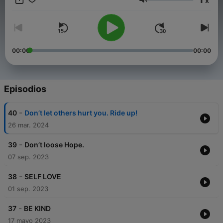
x
at the end of the tunnel! I’m super excited to talk with you
Volumen
along your journey of life! Feel free to message me as well!! We
got this!!!✨✨
00:00
00:00
Episodios
-
40
Don’t let others hurt you. Ride up!
26 mar. 2024
-
39
Don’t loose Hope.
07 sep. 2023
-
38
SELF LOVE
01 sep. 2023
-
37
BE KIND
17 mayo 2023