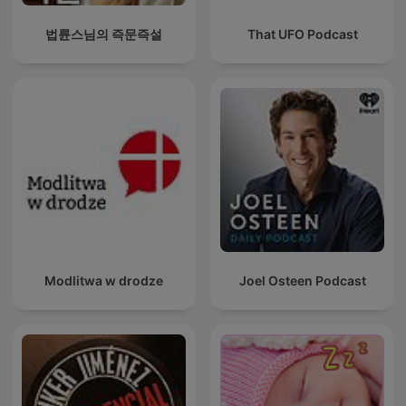
법륜스님의 즉문즉설
That UFO Podcast
Modlitwa w drodze
Joel Osteen Podcast