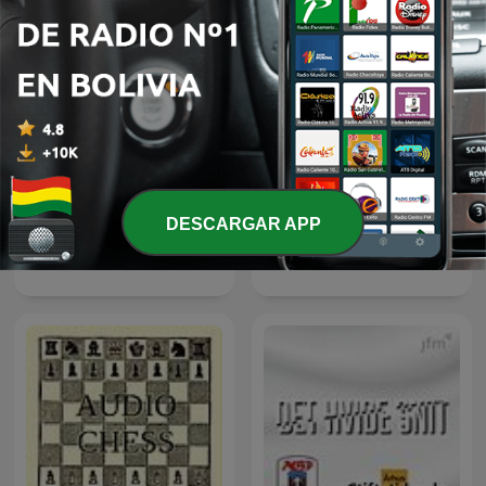
DESCARGAR APP
KieftJansenEgmondGijp
Vandaag Inside