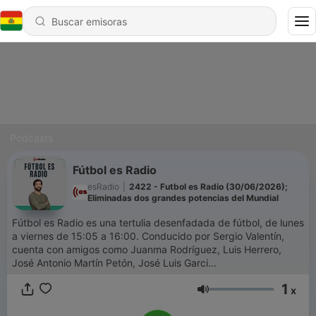
Podcasts
Fútbol es Radio
esRadio
|
2422 - Futbol es Radio (30/06/2026);
Eliminadas dos grandes potencias del Mundial
Fútbol es Radio es una tertulia desenfadada de fútbol, de lunes
a viernes de 15:05 a 16:00. Conducido por Sergio Valentín,
cuenta con amigos como Juanma Rodríguez, Luis Herrero,
José Antonio Martín Petón, José Luis Garci...
1
x
Volumen