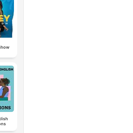
Show
lish
ons