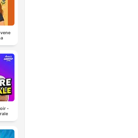
ovene
na
oir -
rale