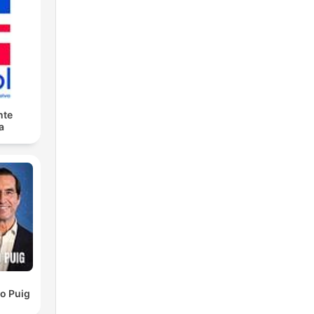
nte
a
so Puig