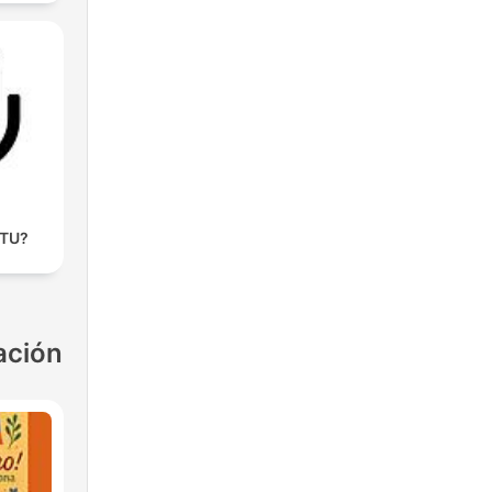
 TU?
ación