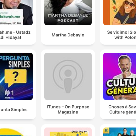
h.me - Ustadz
Se vidimo! Sl
Martha Debayle
di Hidayat
with Polo
iTunes – On Purpose
Choses à Sav
gunta Simples
Magazine
Culture géné