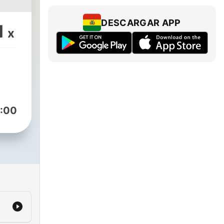
DESCARGAR APP
1
x
:00