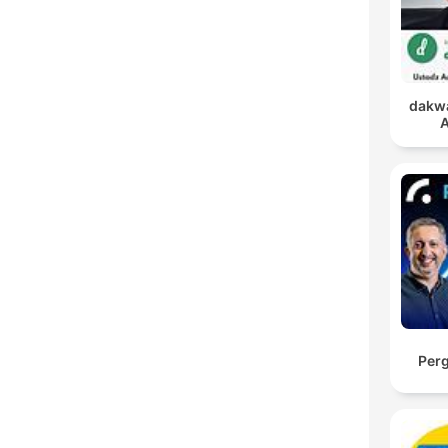
dakwa
A
Per