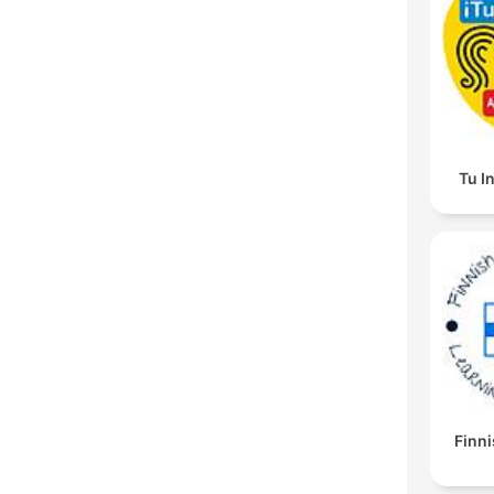
Tu I
Finni