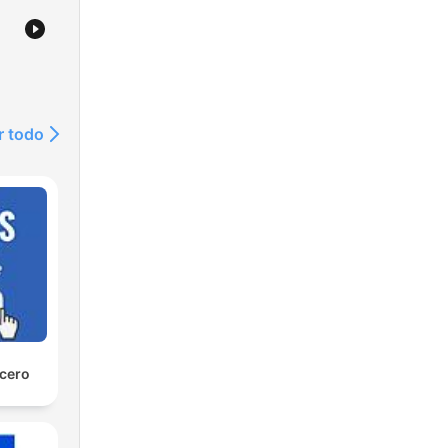
r todo
 cero