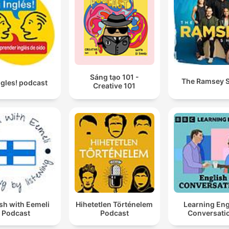
Sáng tạo 101 -
The Ramsey 
ngles! podcast
Creative 101
sh with Eemeli
Hihetetlen Történelem
Learning Eng
Podcast
Podcast
Conversati