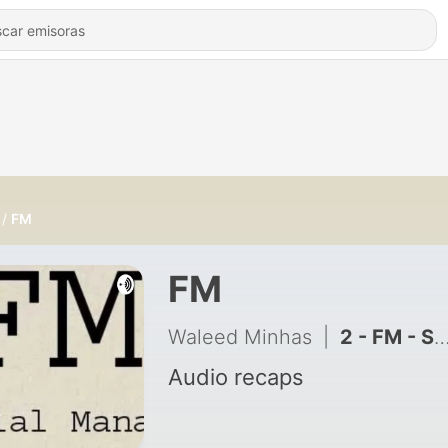
FM
FM
Waleed Minhas
|
2 - FM - Session 2
Audio recaps