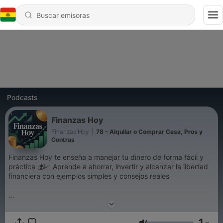
Podcasts
Finanzas Hoy
Finanzas Hoy
|
78 - Alquilar o Comprar Casa, Pros y
Contras
Finanzas Hoy te enseña a manejar tu dinero de forma fácil y
práctica 💰📈 Aprende a ahorrar, invertir y alcanzar la libertad
financiera con ejemplos simples y consejos reales
#finanzas #dinero #ahorro #invertir #bolsa #economia
#presupuesto #deudas #ingresos #gastos #ahorrar #inversion
1