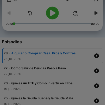
x
#negocios #empleo #salario #banco #tarjeta #cripto #etf
Volumen
#acciones
Conviértete en un supporter de este podcast:
https://www.spreaker.com/podcast/finanzas-hoy-
-6771602/support
.
00:00
00:00
Episodios
-
78
Alquilar o Comprar Casa, Pros y Contras
25 jul. 2026
-
77
Cómo Salir de Deudas Paso a Paso
22 jul. 2026
-
76
Qué es un ETF y Cómo Invertir en Ellos
19 jul. 2026
-
75
Qué es la Deuda Buena y la Deuda Mala
16 jul. 2026