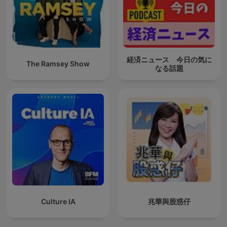
経済ニュース 今日の気に
The Ramsey Show
なる話題
Culture IA
兆華與股惑仔