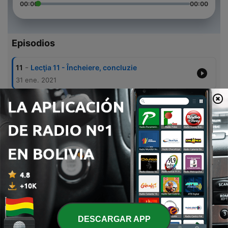
00:00
00:00
Episodios
-
11
Lecţia 11 - Încheiere, concluzie
31 ene. 2021
-
10
Lecţia 10 - Separare şi sfat
31 ene. 2021
-
9
Lecţia 9 - Succesiune şi slavă
31 ene. 2021
-
8
Lecţia 8 - Statornicie şi siguranţă
31 ene. 2021
-
7
Lecţia 7 - Semnele sfârşitului
31 ene. 2021
DESCARGAR APP