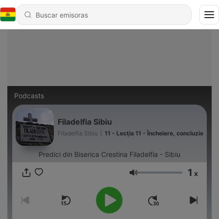
Podcasts
Filadelfia Sibiu
Filadelfia Sibiu
|
11 - Lecţia 11 - Încheiere, concluzie
Predici din Biserica Crestina Filadelfia - Sibiu
1
x
Volumen