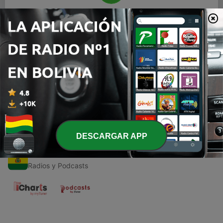
00:00
00:00
Episodios
-
1
Los Néfilim ¿Híbridos de ángeles y mujeres?
03 abr. 2021
DESCARGAR APP
Radios de Bolivia
Radios y Podcasts