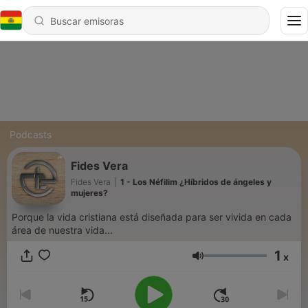
Podcasts
Fides Vera
Fides Vera
|
1 - Los Néfilim ¿Híbridos de ángeles y
mujeres?
Porque la vida cristiana está diseñada para ser vivida en cada
área de nuestra vida...
1
x
Volumen