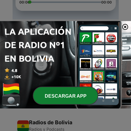
00:00
00:00
Episodios
-
3
Alguien te ama !!!
29 jun. 2021
-
2
Evangelio
28 jun. 2021
-
1
Tienes algo valioso en ti!!!
28 jun. 2021
DESCARGAR APP
Radios de Bolivia
Radios y Podcasts