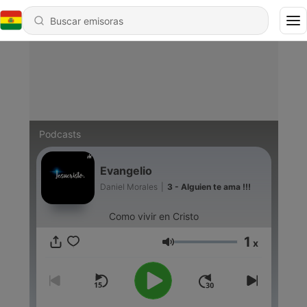
Podcasts
Evangelio
Daniel Morales
|
3 - Alguien te ama !!!
Como vivir en Cristo
1
x
Volumen