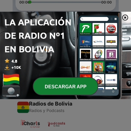
00:00
00:00
Episodios
-
2
Pod2
19 oct. 2020
-
1
Beaplayer
15 oct. 2020
DESCARGAR APP
Radios de Bolivia
Radios y Podcasts