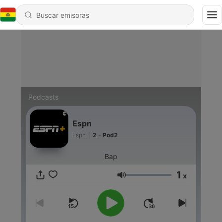
Podcasts
Espn
Espn
|
2 - Pod2
Bap
1
x
Volumen