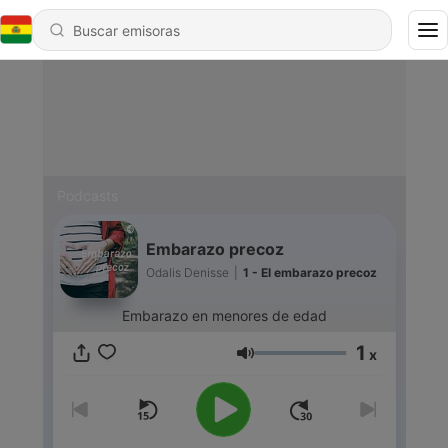
Podcasts
Embarazo precoz
Odalis Denisse
|
1 - El embarazo precoz
Embarazo en menores de edad
1
x
Volumen