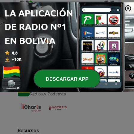
00:00
00:00
Episodios
-
1
El embarazo precoz
19 dic. 2019
DESCARGAR APP
Radios de Bolivia
Radios y Podcasts
Recursos