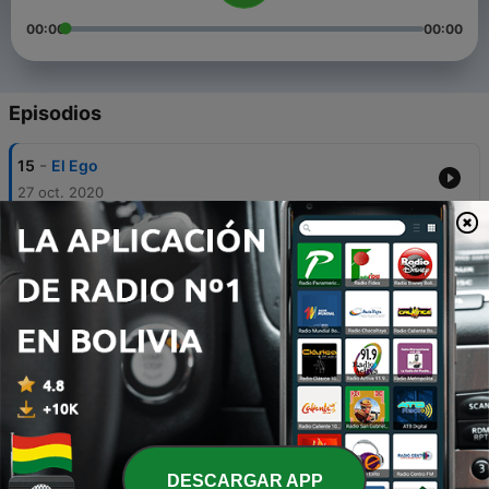
00:00
00:00
Episodios
-
15
El Ego
27 oct. 2020
-
14
La Resignación
21 oct. 2020
-
13
Los Distractores
06 oct. 2020
-
12
Papel De Víctima
02 oct. 2020
-
11
La Zona De Confort
30 sep. 2020
DESCARGAR APP