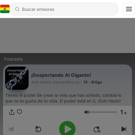
Podcasts
¡Despertando Al Gigante!
José Alberto García Mariscal
|
15 - El Ego
Tienes el poder de crear la vida que has soñado, cambia lo
que no te gusta de tu vida. El poder está en ti, ¡Solo Hazlo!
1
x
Volumen