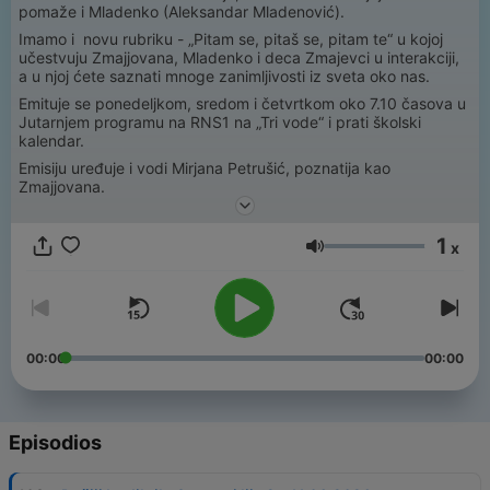
pomaže i Mladenko (Aleksandar Mladenović).
Imamo i novu rubriku - „Pitam se, pitaš se, pitam te“ u kojoj
učestvuju Zmajjovana, Mladenko i deca Zmajevci u interakciji,
a u njoj ćete saznati mnoge zanimljivosti iz sveta oko nas.
Emituje se ponedeljkom, sredom i četvrtkom oko 7.10 časova u
Jutarnjem programu na RNS1 na „Tri vode“ i prati školski
kalendar.
Emisiju uređuje i vodi Mirjana Petrušić, poznatija kao
Zmajjovana.
1
x
Volumen
00:00
00:00
Episodios