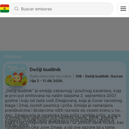
Podcasts
Dečiji budilnik
Radio-televizija Vojvodine
|
108 - Dečiji budilnik: Gavran
i lija 2 - 11.06.2026.
„Dečiji budilnik“ je emisija zabavnog i poučnog karaktera, koja
je prvi put emitovana na našim talasima 2. septembra 2007.
godine i koju od tada vodi Zmajjovana, koja je čuvar narodnog
blaga i Zmaj Jovinih pesmica i priča. Emisija je namenjena
predškolcima i školarcima nižih razreda da veselo krenu u novi
dan. Zmajjovana je naratorka koja priča i smišlja priče, a deca
U emisiji ćete uglavnom čuti narodne basne, priče, pesme ili
Zmajevci iz naše radio-grupe joj u tome pomažu i glume ili
bajke koje Zmajjovana domaštava i uz pomoć dece stvara, kao
pričaju priče.
i stvaralaštvo čika Jove Zmaja, a od ove sezone joj u tome