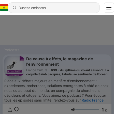
Podcasts
De cause à effets, le magazine de
l'environnement
France Culture
|
639 - Au rythme du vivant saison 1 : La
coquille Saint-Jacques, fabuleuse sentinelle de l’océan
Place aux débats majeurs en matière d'environnement :
expériences, recherches, solutions émergentes à côté de chez
nous ou au bout du monde, en compagnie de chercheurs,
décideurs et citoyens. Vous aimez ce podcast ? Pour écouter
tous les épisodes sans limite, rendez-vous sur
Radio France
1
x
Volumen