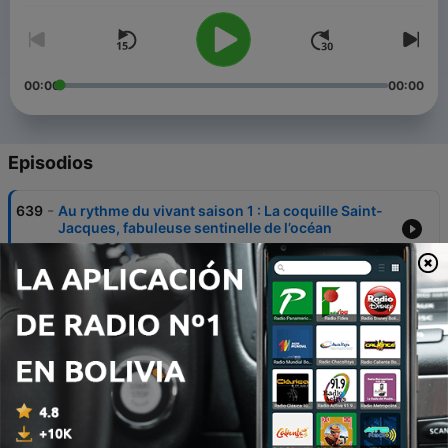
00:00
00:00
Episodios
-
639
Au rythme du vivant saison 1 : La coquille Saint-
Jacques, fabuleuse sentinelle de l’océan
14 mayo 2026
-
638
L’abeille de Fukushima, dans le silence des
radiations
14 mayo 2026
-
637
EP3 Lemming d'Arctique
14 mayo 2026
-
635
EP2 Manchot du Cap