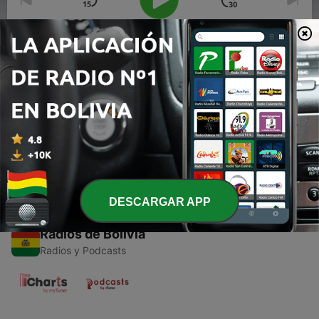
00:00
00:00
Episodios
-
1
Danza Yacumama
21 ago. 2021
DESCARGAR APP
Radios de Bolivia
Radios y Podcasts