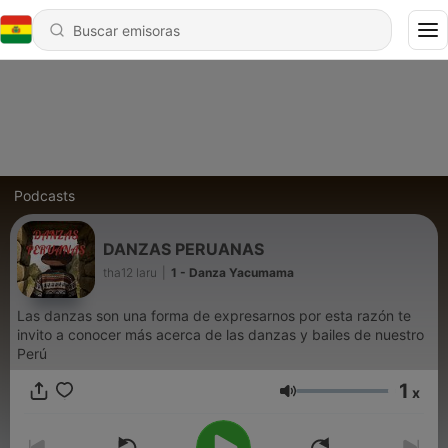
Podcasts
DANZAS PERUANAS
tha12 laru
|
1 - Danza Yacumama
Las danzas son una forma de expresarnos por esta razón te
invito a conocer más acerca de las danzas y bailes de nuestro
Perú
1
x
Volumen