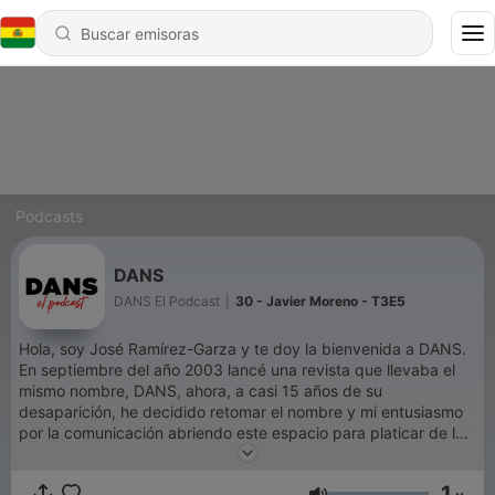
Podcasts
DANS
DANS El Podcast
|
30 - Javier Moreno - T3E5
Hola, soy José Ramírez-Garza y te doy la bienvenida a DANS.
En septiembre del año 2003 lancé una revista que llevaba el
mismo nombre, DANS, ahora, a casi 15 años de su
desaparición, he decidido retomar el nombre y mi entusiasmo
por la comunicación abriendo este espacio para platicar de lo
que a muchos nos apasiona: la danza. En DANS platicaremos
con bailarines, maestros, directores, coreógrafos, iluminadores,
1