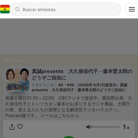
Podcasts
真誠presents 大久保佳代子・森本晋太郎の
どうぞご自由に
ＣＢＣラジオ
|
96 - #96 （2026年 8月1日放送分）真誠
presents 大久保佳代子・森本晋太郎のどうぞご自由に
毎週土曜日21:30～22:00 CBCラジオで放送中。愛知県出身、大
久保佳代子とトンツカタン森本がお送りするラジオ番組。土曜日
の夜、迷える人たちの道標となる解決型ラジオバラエティ。
Podcast版です。 メールはこちらから
1
x
Volumen