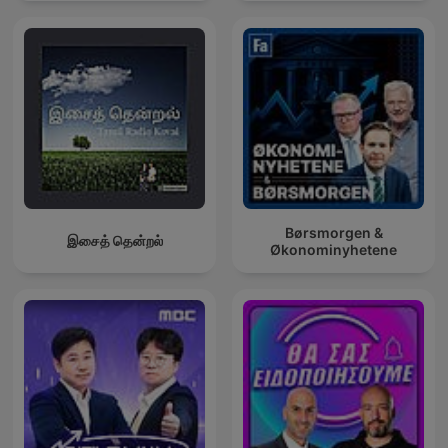
Børsmorgen &
இசைத் தென்றல்
Økonominyhetene