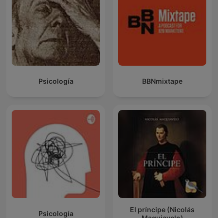
Psicología
BBNmixtape
El príncipe (Nicolás
Psicología
Maquiavelo)