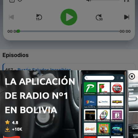
x
donde todo es posible. Escrito y narrado por: Rocio Martínez
Volumen
Lara
00:00
00:00
Episodios
-
467
Buzón Saludos Increíbles
Thu, 6 Aug 2026 06:00:00 +0000
-
466
El pozo de los deseos | Viajes Increíbles:
Colombia | Cuentos para niños
Mon, 3 Aug 2026 11:00:00 +0000
-
465
Buzón Saludos Increíbles
30 jul. 2026
-
464
Sherezada | Cuentos para niños