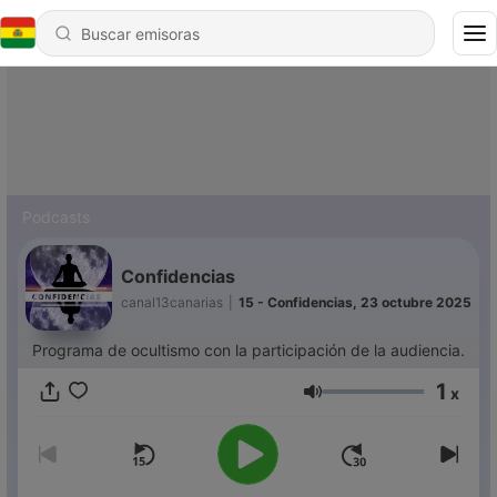
Podcasts
Confidencias
canal13canarias
|
15 - Confidencias, 23 octubre 2025
Programa de ocultismo con la participación de la audiencia.
1
x
Volumen