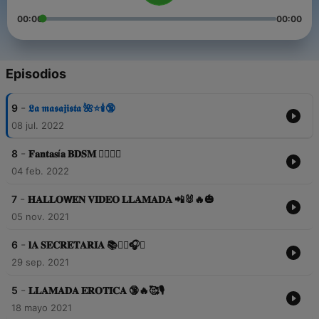
00:00
00:00
Episodios
-
9
𝕷𝖆 𝖒𝖆𝖘𝖆𝖏𝖎𝖘𝖙𝖆 🌺⭐️🕯🔞
08 jul. 2022
-
8
𝐅𝐚𝐧𝐭𝐚𝐬í𝐚 𝐁𝐃𝐒𝐌 ❤️‍🔥😈🔞
04 feb. 2022
-
7
𝐇𝐀𝐋𝐋𝐎𝗪𝐄𝐍 𝐕𝐈𝐃𝐄𝐎 𝐋𝐋𝐀𝐌𝐀𝐃𝐀 📲🐰🔥🎃
05 nov. 2021
-
6
𝐥𝐀 𝐒𝐄𝐂𝐑𝐄𝐓𝐀𝐑𝐈𝐀 📚❤️‍🔥🎧🔞
29 sep. 2021
-
5
𝐋𝐋𝐀𝐌𝐀𝐃𝐀 𝐄𝐑𝐎𝐓𝐈𝐂𝐀 🔞🔥🥰🎙
18 mayo 2021