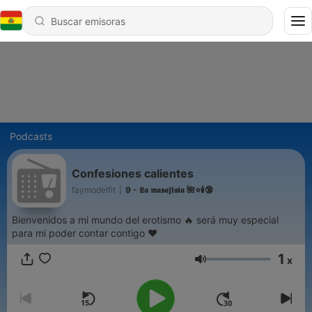
Podcasts
Confesiones calientes
faymodelfit
|
9 - 𝕷𝖆 𝖒𝖆𝖘𝖆𝖏𝖎𝖘𝖙𝖆 🌺⭐️🕯🔞
Bienvenidos a mi mundo del erotismo 🔥 será muy especial
para mi poder contar contigo ❤️
1
x
Volumen