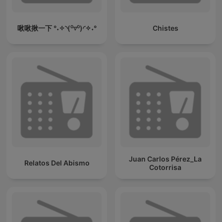
啾啾揪一下 °˖✧◝(⁰▿⁰)◜✧˖°
Chistes
Juan Carlos Pérez_La
Relatos Del Abismo
Cotorrisa