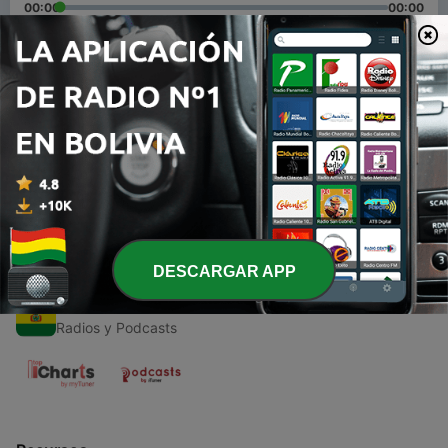
00:00
00:00
Episodios
-
1
Exposición final del informe de la empresa Coca
Cola
29 nov. 2020
DESCARGAR APP
Radios de Bolivia
Radios y Podcasts