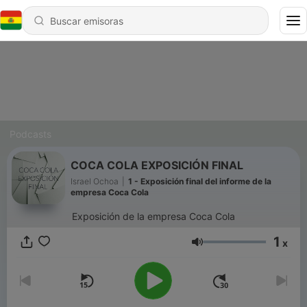
Podcasts
COCA COLA EXPOSICIÓN FINAL
Israel Ochoa
|
1 - Exposición final del informe de la
empresa Coca Cola
Exposición de la empresa Coca Cola
1
x
Volumen