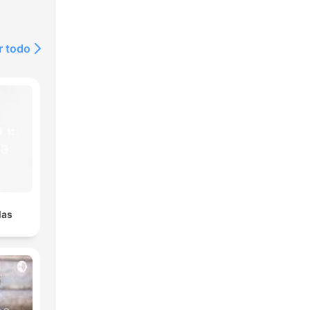
r todo
las