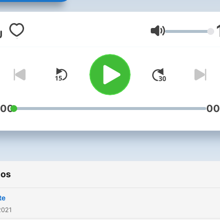
Volumen
:00
00
ios
te
2021