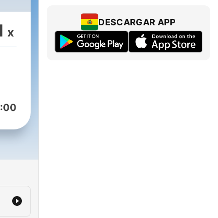
DESCARGAR APP
1
x
:00