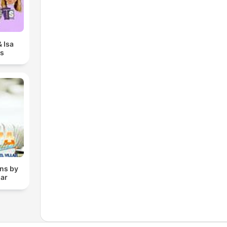
 Isa
ts
ons by
lar