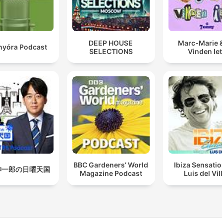
DEEP HOUSE
Marc-Marie &
anyóra Podcast
SELECTIONS
Vinden Ie
BBC Gardeners’ World
Ibiza Sensati
紳一郎の日曜天国
Magazine Podcast
Luis del Vil