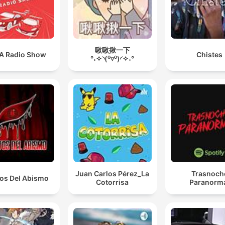
啾啾揪一下
A Radio Show
Chistes
°˖✧◝(⁰▿⁰)◜✧˖°
Juan Carlos Pérez_La
Trasnoch
tos Del Abismo
Cotorrisa
Paranorm