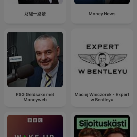
財經一路發
Money News
RSG Geldsake met
Maciej Wieczorek - Expert
Moneyweb
w Bentleyu