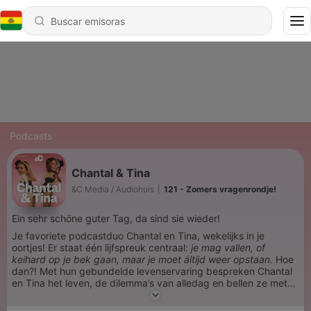
Podcasts
Chantal & Tina
&C Media / Audiohuis
|
121 - Zomers vragenrondje!
Ein sehr schöne guter Tag, da sind sie wieder!
Je favoriete podcastduo Chantal en Tina, wekelijks in je
oortjes! Er staat één lijfspreuk centraal:
je mag vallen, of
keihard op je bek gaan, maar je moet áltijd weer opstaan.
Hoe
dan?! Met hun gebundelde levenservaring bespreken Chantal
en Tina het leven, de dilemma’s van alledag en bellen ze met
BN’ers die blij zijn zodat jij daar ook blij van wordt. Viel Spaß!