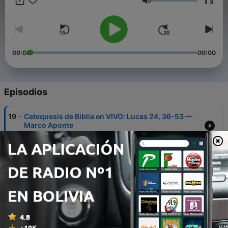
1
x
Volumen
00:00
00:00
Episodios
-
19
Catequesis de Biblia en VIVO: Lucas 24, 36-53 —
Marco Aponte
04 sep. 2021
-
18
Catequesis de Biblia en VIVO: Lucas 24, 13-35 —
Marco Aponte
03 sep. 2021
-
17
Catequesis de Biblia en VIVO: Lucas 24, 1-12 —
Marco Aponte
03 sep. 2021